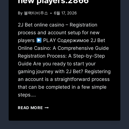
new players.2866
By
블랙티비주소
6월 17, 2026
2J Bet online casino – Registration
process and account setup for new
players
PLAY Содержимое 2J Bet
Online Casino: A Comprehensive Guide
Registration Process: A Step-by-Step
Guide Are you ready to start your
gaming journey with 2J Bet? Registering
an account is a straightforward process
that can be completed in a few simple
steps….
2J
READ MORE
BET
ONLINE
CASINO