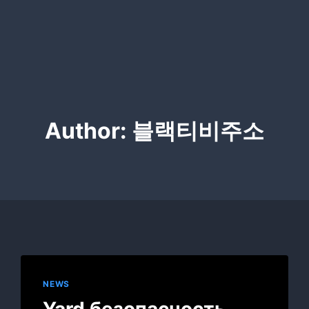
Author: 블랙티비주소
NEWS
Yard безопасность