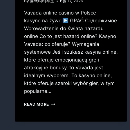
By
블랙티비주소
6월 17, 2026
Vavada online casino w Polsce –
kasyno na żywo
GRAĆ Содержимое
Wprowadzenie do świata hazardu
online Co to jest hazard online? Kasyno
Vavada: co oferuje? Wymagania
systemowe Jeśli szukasz kasyna online,
które oferuje emocjonującą grę i
atrakcyjne bonusy, to Vavada jest
idealnym wyborem. To kasyno online,
które oferuje szeroki wybór gier, w tym
popularne…
VAVADA
READ MORE
ONLINE
CASINO
W
POLSCE