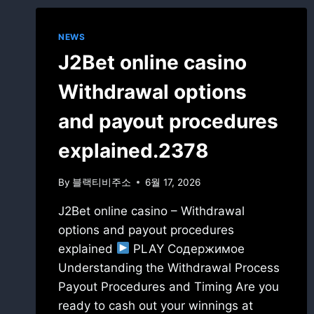
KASYNO
NA
NEWS
YWO.606
J2Bet online casino
Withdrawal options
and payout procedures
explained.2378
By
블랙티비주소
6월 17, 2026
J2Bet online casino – Withdrawal
options and payout procedures
explained
PLAY Содержимое
Understanding the Withdrawal Process
Payout Procedures and Timing Are you
ready to cash out your winnings at