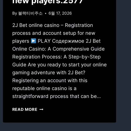
new players.2577
By
블랙티비주소
6월 17, 2026
2J Bet online casino – Registration
process and account setup for new
players
PLAY Содержимое 2J Bet
Online Casino: A Comprehensive Guide
Registration Process: A Step-by-Step
Guide Are you ready to start your online
gaming adventure with 2J Bet?
Registering an account with this
reputable online casino is a
straightforward process that can be…
2J
READ MORE
BET
ONLINE
CASINO