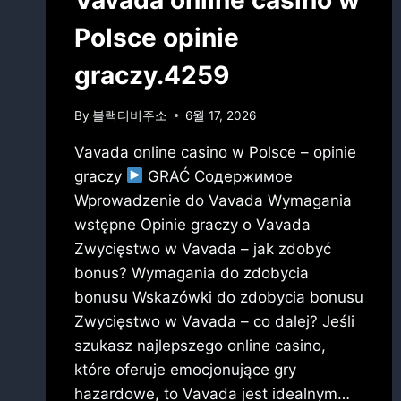
Polsce opinie
graczy.4259
By
블랙티비주소
6월 17, 2026
Vavada online casino w Polsce – opinie
graczy
GRAĆ Содержимое
Wprowadzenie do Vavada Wymagania
wstępne Opinie graczy o Vavada
Zwycięstwo w Vavada – jak zdobyć
bonus? Wymagania do zdobycia
bonusu Wskazówki do zdobycia bonusu
Zwycięstwo w Vavada – co dalej? Jeśli
szukasz najlepszego online casino,
które oferuje emocjonujące gry
hazardowe, to Vavada jest idealnym…