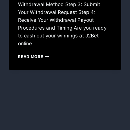
Withdrawal Method Step 3: Submit
Your Withdrawal Request Step 4:
Receive Your Withdrawal Payout
Procedures and Timing Are you ready
to cash out your winnings at J2Bet
online…
J2BET
READ MORE
ONLINE
CASINO
WITHDRAWAL
OPTIONS
AND
PAYOUT
PROCEDURES
EXPLAINED.2180