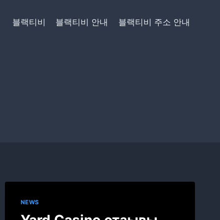
블랙티비
블랙티비 안내
블랙티비 주소 안내
NEWS
Yard Casino отзывы