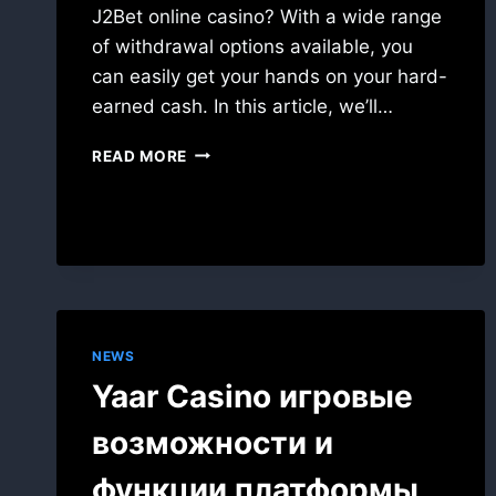
J2Bet online casino? With a wide range
of withdrawal options available, you
can easily get your hands on your hard-
earned cash. In this article, we’ll…
J2BET
READ MORE
ONLINE
CASINO
WITHDRAWAL
OPTIONS
AND
PAYOUT
PROCEDURES
EXPLAINED.2378
NEWS
Yaar Casino игровые
возможности и
функции платформы