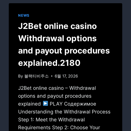
REGISTRATION
PROCESS
AND
NEWS
ACCOUNT
J2Bet online casino
SETUP
FOR
Withdrawal options
NEW
PLAYERS.2866
and payout procedures
explained.2180
By
블랙티비주소
6월 17, 2026
J2Bet online casino – Withdrawal
options and payout procedures
explained
PLAY Содержимое
Understanding the Withdrawal Process
Step 1: Meet the Withdrawal
Requirements Step 2: Choose Your