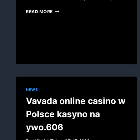
VAVADA
READ MORE
ONLINE
CASINO
W
POLSCE
OPINIE
GRACZY.4259
NEWS
Vavada online casino w
Polsce kasyno na
ywo.606