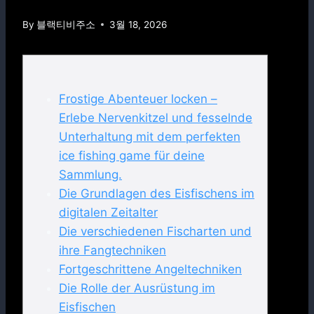
By
블랙티비주소
3월 18, 2026
Frostige Abenteuer locken –
Erlebe Nervenkitzel und fesselnde
Unterhaltung mit dem perfekten
ice fishing game für deine
Sammlung.
Die Grundlagen des Eisfischens im
digitalen Zeitalter
Die verschiedenen Fischarten und
ihre Fangtechniken
Fortgeschrittene Angeltechniken
Die Rolle der Ausrüstung im
Eisfischen