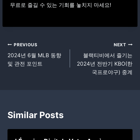
무료로 즐길 수 있는 기회를 놓치지 마세요!
글
PREVIOUS
NEXT
2024년 6월 MLB 동향
블랙티비에서 즐기는
탐
및 관전 포인트
2024년 전반기 KBO(한
색
국프로야구) 중계
Similar Posts