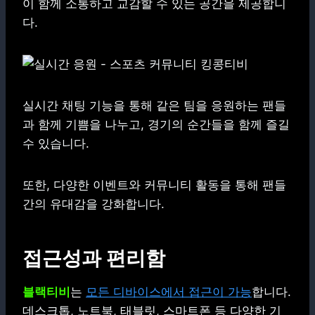
이 함께 소통하고 교감할 수 있는 공간을 제공합니
다.
실시간 채팅 기능을 통해 같은 팀을 응원하는 팬들
과 함께 기쁨을 나누고, 경기의 순간들을 함께 즐길
수 있습니다.
또한, 다양한 이벤트와 커뮤니티 활동을 통해 팬들
간의 유대감을 강화합니다.
접근성과 편리함
블랙티비
는
모든 디바이스에서 접근이 가능
합니다.
데스크톱, 노트북, 태블릿, 스마트폰 등 다양한 기