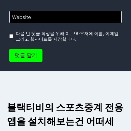
Website
다음 번 댓글 작성을 위해 이 브라우저에 이름, 이메일,
그리고 웹사이트를 저장합니다.
블랙티비의 스포츠중계 전용
앱을 설치해보는건 어떠세