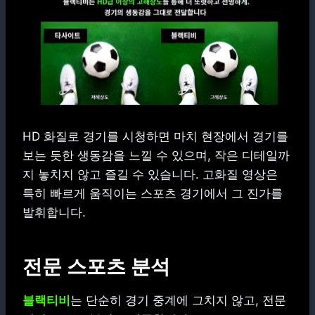
HD 화질로 경기를 시청하면 마치 현장에서 경기를
보는 듯한 생동감을 느낄 수 있으며, 작은 디테일까
지 놓치지 않고 즐길 수 있습니다. 고화질 영상은
특히 빠르게 움직이는 스포츠 경기에서 그 진가를
발휘합니다.
전문 스포츠 분석
블랙티비
는 단순히 경기 중계에 그치지 않고, 전문