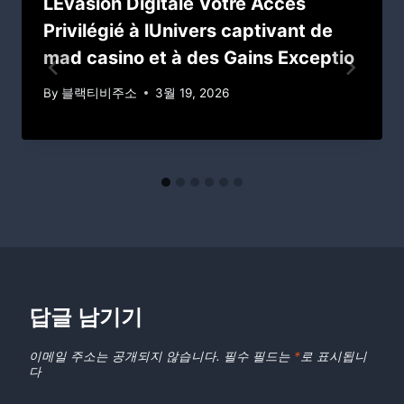
LÉvasion Digitale Votre Accès
Privilégié à lUnivers captivant de
mad casino et à des Gains Exceptio
By
블랙티비주소
3월 19, 2026
답글 남기기
이메일 주소는 공개되지 않습니다.
필수 필드는
*
로 표시됩니
다